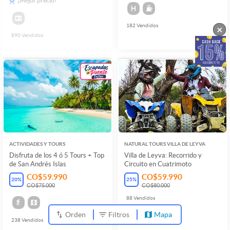
¡Mejor precio!
182
Vendidos
×
890
Vendidos
ACTIVIDADES Y TOURS
NATURAL TOURS VILLA DE LEYVA
Disfruta de los 4 ó 5 Tours + Top
Villa de Leyva: Recorrido y
de San Andrés Islas
Circuito en Cuatrimoto
CO$59.990
CO$59.990
20
%
25
%
CO$75.000
CO$80.000
88
Vendidos
Orden
Filtros
Mapa
238
Vendidos