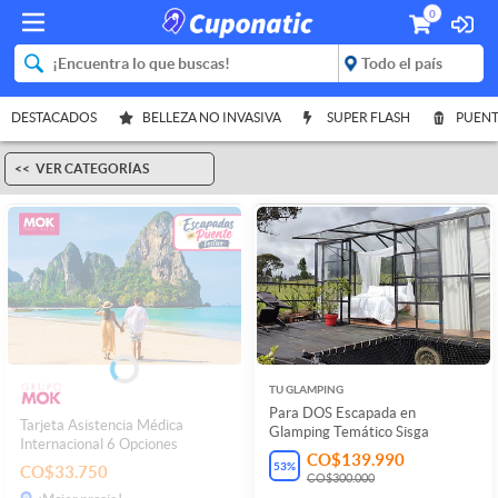
0
DESTACADOS
BELLEZA NO INVASIVA
SUPER FLASH
PUENT
VER CATEGORÍAS
TU GLAMPING
Para DOS Escapada en
Tarjeta Asistencia Médica
Glamping Temático Sisga
Internacional 6 Opciones
CO$139.990
53
%
CO$33.750
CO$300.000