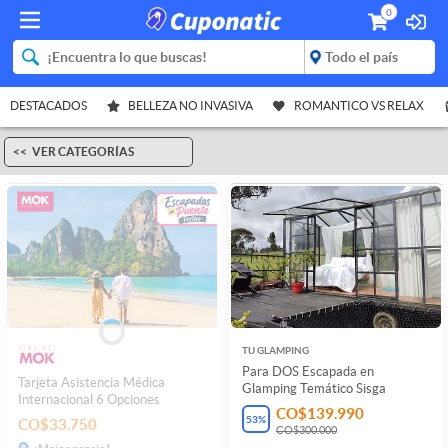
0
DESTACADOS
BELLEZA NO INVASIVA
ROMANTICO VS RELAX
VER CATEGORÍAS
TU GLAMPING
Para DOS Escapada en
Tarjeta Asistencia Médica
Glamping Temático Sisga
Internacional 6 Opciones
CO$139.990
53
%
CO$33.750
CO$300.000