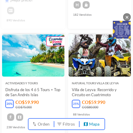
¡Mejor precio!
182
Vendidos
×
890
Vendidos
ACTIVIDADES Y TOURS
NATURAL TOURS VILLA DE LEYVA
Disfruta de los 4 ó 5 Tours + Top
Villa de Leyva: Recorrido y
de San Andrés Islas
Circuito en Cuatrimoto
CO$59.990
CO$59.990
20
%
25
%
CO$75.000
CO$80.000
88
Vendidos
Orden
Filtros
Mapa
238
Vendidos