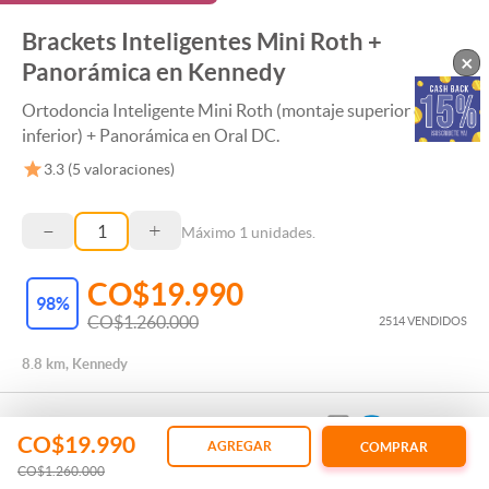
Brackets Inteligentes Mini Roth +
×
Panorámica en Kennedy
Ortodoncia Inteligente Mini Roth (montaje superior e
inferior) + Panorámica en Oral DC.
3.3
(
5
valoraciones)
–
+
Máximo
1
unidades.
CO$19.990
98
%
CO$1.260.000
2514 VENDIDOS
8.8 km, Kennedy
CO$19.990
AGREGAR
COMPRAR
CO$1.260.000