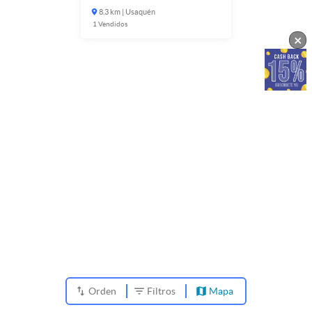
8.3 km | Usaquén
1
Vendidos
×
Orden
Filtros
Mapa