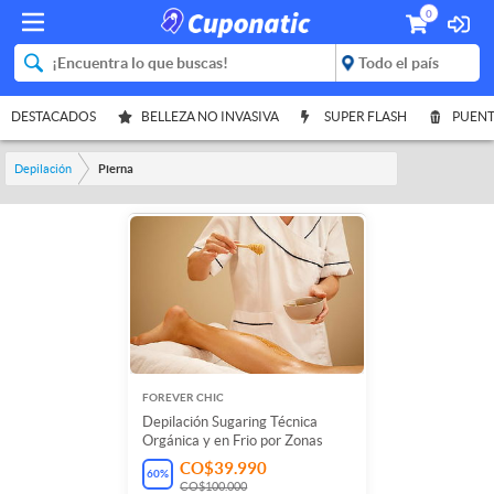
0
DESTACADOS
BELLEZA NO INVASIVA
SUPER FLASH
PUENT
Depilación
Pierna
FOREVER CHIC
Depilación Sugaring Técnica
Orgánica y en Frio por Zonas
CO$39.990
60
%
CO$100.000