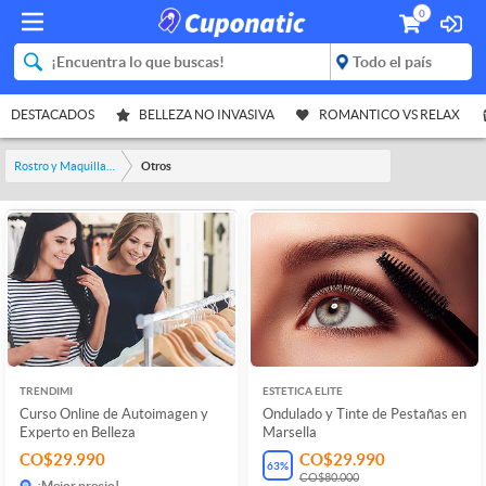
0
DESTACADOS
BELLEZA NO INVASIVA
ROMANTICO VS RELAX
Rostro y Maquillaje
Otros
TRENDIMI
ESTETICA ELITE
Curso Online de Autoimagen y
Ondulado y Tinte de Pestañas en
Experto en Belleza
Marsella
CO$29.990
CO$29.990
63
%
CO$80.000
¡Mejor precio!