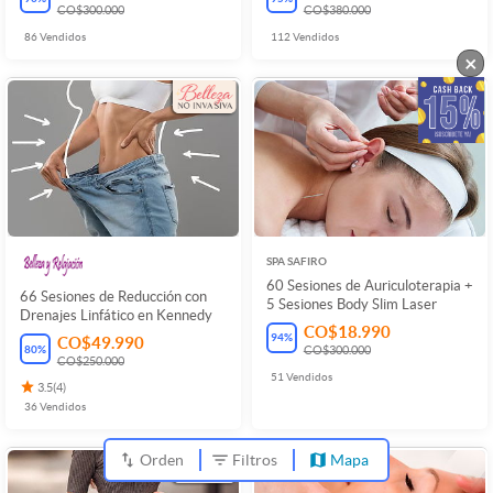
CO$300.000
CO$380.000
86
Vendidos
112
Vendidos
×
SPA SAFIRO
60 Sesiones de Auriculoterapia +
66 Sesiones de Reducción con
5 Sesiones Body Slim Laser
Drenajes Linfático en Kennedy
CO$18.990
94
%
CO$49.990
80
%
CO$300.000
CO$250.000
51
Vendidos
3.5
(
4
)
36
Vendidos
Orden
Filtros
Mapa