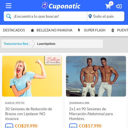
0
DESTACADOS
BELLEZA NO INVASIVA
SUPER FLASH
PUENT
Tratamientos Reductores
Laserlipólisis
KAROL STETIC
ZAMMARA SPA
30 Sesiones de Reducción de
2x1 en 90 Sesiones de
Brazos con Lipolaser NO
Marcación Abdominal para
invasiva
Hombres.
CO$29.990
CO$17.990
90
%
95
%