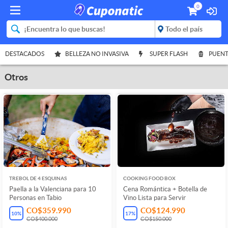
0
DESTACADOS
BELLEZA NO INVASIVA
SUPER FLASH
PUENT
Otros
TREBOL DE 4 ESQUINAS
COOKING FOOD BOX
Paella a la Valenciana para 10
Cena Romántica + Botella de
Personas en Tabio
Vino Lista para Servir
CO$359.990
CO$124.990
10
%
17
%
CO$400.000
CO$150.000