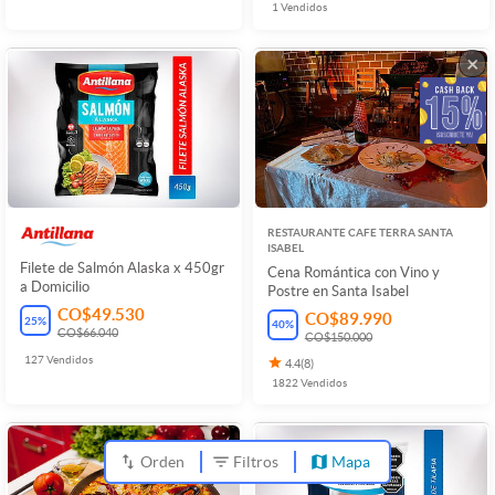
1
Vendidos
×
RESTAURANTE CAFE TERRA SANTA
ISABEL
Filete de Salmón Alaska x 450gr
Cena Romántica con Vino y
a Domicilio
Postre en Santa Isabel
CO$49.530
CO$89.990
25
%
40
%
CO$66.040
CO$150.000
127
Vendidos
4.4
(
8
)
1822
Vendidos
Orden
Filtros
Mapa