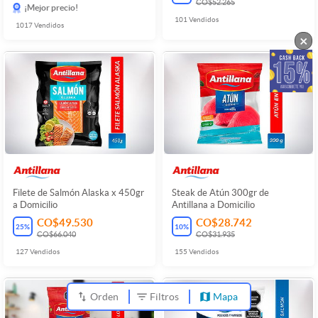
CO$52.265
¡Mejor precio!
101
Vendidos
1017
Vendidos
×
Filete de Salmón Alaska x 450gr
Steak de Atún 300gr de
a Domicilio
Antillana a Domicilio
CO$49.530
CO$28.742
25
%
10
%
CO$66.040
CO$31.935
127
Vendidos
155
Vendidos
Orden
Filtros
Mapa