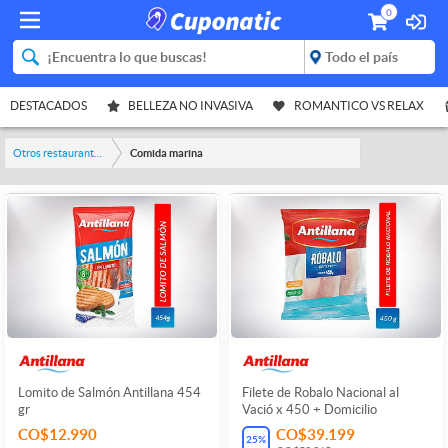
0
DESTACADOS
BELLEZA NO INVASIVA
ROMANTICO VS RELAX
Otros restaurantes y bares
Comida marina
Lomito de Salmón Antillana 454
Filete de Robalo Nacional al
gr
Vació x 450 + Domicilio
CO$12.990
CO$39.199
25
%