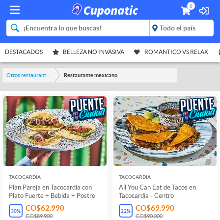
0
DESTACADOS
BELLEZA NO INVASIVA
ROMANTICO VS RELAX
Otros restaurantes y bares
Restaurante mexicano
TACOCARDIA
TACOCARDIA
Plan Pareja en Tacocardia con
All You Can Eat de Tacos en
Plato Fuerte + Bebida + Postre
Tacocardia - Centro
CO$62.990
CO$69.990
30
%
22
%
CO$89.900
CO$90.000