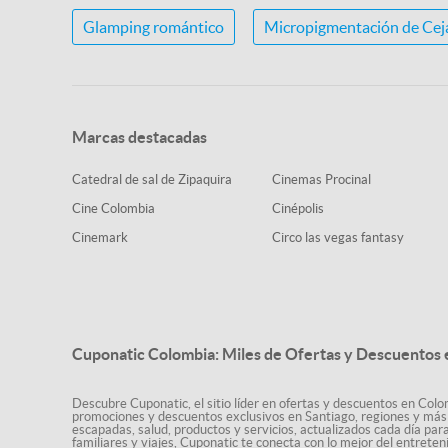
Glamping romántico
Micropigmentación de Cej
Marcas destacadas
Catedral de sal de Zipaquira
Cinemas Procinal
Cine Colombia
Cinépolis
Cinemark
Circo las vegas fantasy
Cuponatic Colombia: Miles de Ofertas y Descuentos e
Descubre Cuponatic, el sitio líder en ofertas y descuentos en Colom
promociones y descuentos exclusivos en Santiago, regiones y más 
escapadas, salud, productos y servicios, actualizados cada día par
familiares y viajes, Cuponatic te conecta con lo mejor del entrete