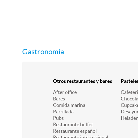
Gastronomía
Otros restaurantes y bares
Pastele
After office
Cafeter
Bares
Chocola
Comida marina
Cupcak
Parrillada
Desayu
Pubs
Helader
Restaurante buffet
Restaurante español
Restaurante internacional