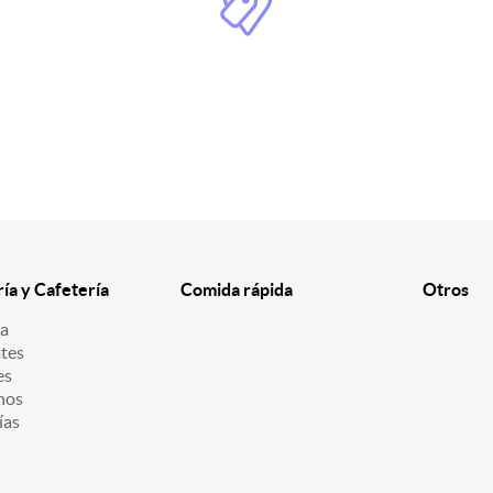
ría y Cafetería
Comida rápida
Otros
ía
tes
es
nos
ías