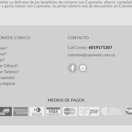
ombia ya disfrutan de los beneficios de comprar con Cuponatic: ahorro, variedad
ás y gasta menos con Cuponatic, tu portal número uno de descuentos en Colomb
ONATIC.COM.CO
CONTACTO
Call Center:
6019171307
mos?
rar?
colombia@cuponatic.com.co
ar?
r Gifcard?
r Tarjetas?
Cuponatic
u negocio
MEDIOS DE PAGOS