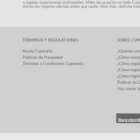
o regalar experiencias inolvidables. Miles de usuarios en todo Col
correo las mejores ofertas antes que nadie. Vive más, disfruta m
TÉRMINOS Y REGULACIONES
SOBRE CUP
Ayuda Cuponatic
¿Quiénes so
Políticas de Privacidad
¿Cómo comp
Terminos y Condiciones Cuponatic
¿Cómo regal
¿Cómo regala
¿Cómo regala
Publicar en 
Haz crecer t