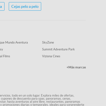
ia
Cejas pelo a pelo
que Mundo Aventura
SkyZone
sy
Summit Adventure Park
al Films
Viziona Cines
+Más marcas
rvicios, todo en un solo lugar. Explora miles de ofertas,
ás cupones de descuento para spas, panoramas, cenas,
star, hasta aventuras al aire libre, restaurantes, panoramas
s y promociones diarias o temporales, ideales para sorprenderte