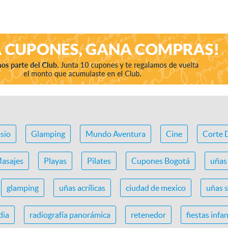
sio
Glamping
Mundo Aventura
Cine
Corte 
asajes
Playas
Pilates
Cupones Bogotá
uñas 
glamping
uñas acrílicas
ciudad de mexico
uñas 
dia
radiografía panorámica
retenedor
fiestas infan