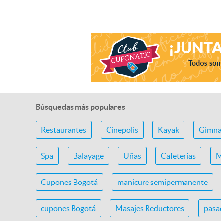
Búsquedas más populares
Restaurantes
Cinepolis
Kayak
Gimna
Spa
Balayage
Uñas
Cafeterías
M
Cupones Bogotá
manicure semipermanente
cupones Bogotá
Masajes Reductores
pasa