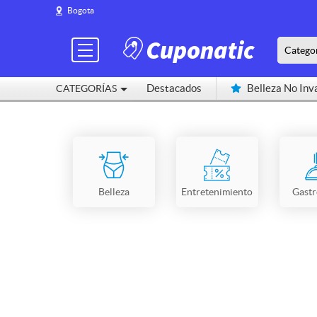
Bogota
Catego
Destacados
Belleza No Inv
CATEGORÍAS
Cerca de mí
Belleza
Entretenimiento
Gast