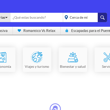
rías
asiva
Romantico Vs Relax
Escapadas para el Puen
placeholder="Todo el
país">
ronomía
Viajes y turismo
Bienestar y salud
Servi