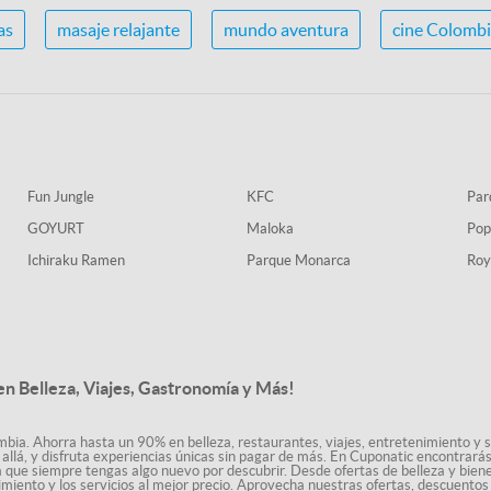
as
masaje relajante
mundo aventura
cine Colomb
Fun Jungle
KFC
Par
GOYURT
Maloka
Pop
Ichiraku Ramen
Parque Monarca
Roy
n Belleza, Viajes, Gastronomía y Más!
bia. Ahorra hasta un 90% en belleza, restaurantes, viajes, entretenimiento y se
allá, y disfruta experiencias únicas sin pagar de más. En Cuponatic encontrar
a que siempre tengas algo nuevo por descubrir. Desde ofertas de belleza y biene
nimiento y los servicios al mejor precio. Aprovecha nuestras ofertas, descuento