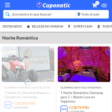
0
DESTACADOS
BELLEZA NO INVASIVA
SUPER FLASH
PUENT
Noche Romántica
GLAMPING MONARCA VILLA DE LEYVA
GLAMPING ABYA YALA SOGAMUXI
1 Noche en Glamping Monarca +
1 Noche Romántica Glamping
Circuito en Cuatrimoto
para 2 + Balcón Love en
Sogamoso
CO$368.990
20
%
CO$79.990
CO$460.000
56
%
CO$180.000