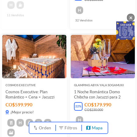
11
Vendidos
×
32
Vendidos
COSMOS EXECUTIVE
GLAMPING ABYA YALA SOGAMUXI
Cosmos Executive: Plan
1 Noche Romántica Domo
Romántico + Cena + Jacuzzi
Chibcha con Jacuzzi para 2
CO$599.990
CO$179.990
22
%
CO$230.000
¡Mejor precio!
Orden
Filtros
Mapa
5
Vendidos