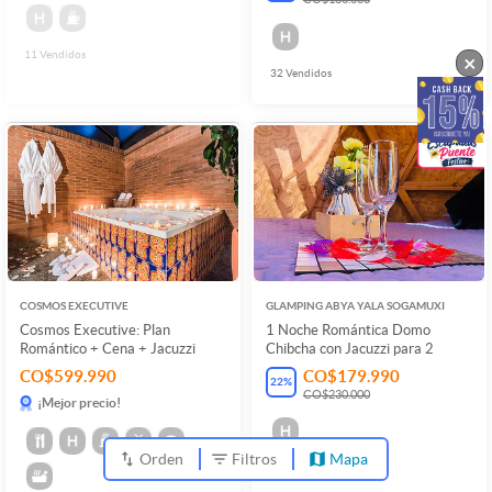
11
Vendidos
×
32
Vendidos
COSMOS EXECUTIVE
GLAMPING ABYA YALA SOGAMUXI
Cosmos Executive: Plan
1 Noche Romántica Domo
Romántico + Cena + Jacuzzi
Chibcha con Jacuzzi para 2
CO$599.990
CO$179.990
22
%
CO$230.000
¡Mejor precio!
Orden
Filtros
Mapa
5
Vendidos