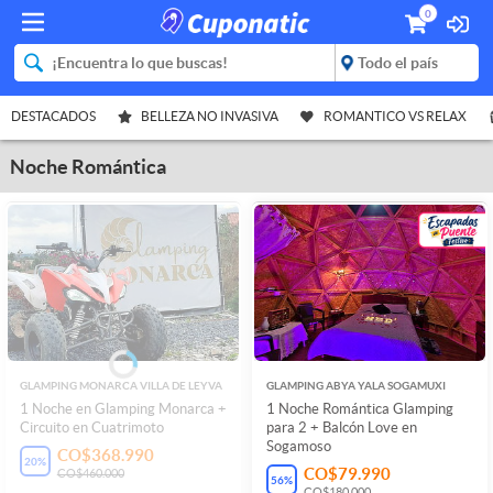
0
DESTACADOS
BELLEZA NO INVASIVA
ROMANTICO VS RELAX
Noche Romántica
GLAMPING MONARCA VILLA DE LEYVA
GLAMPING ABYA YALA SOGAMUXI
1 Noche en Glamping Monarca +
1 Noche Romántica Glamping
Circuito en Cuatrimoto
para 2 + Balcón Love en
Sogamoso
CO$368.990
20
%
CO$79.990
CO$460.000
56
%
CO$180.000