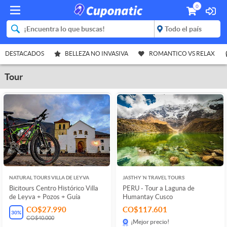
0
DESTACADOS
BELLEZA NO INVASIVA
ROMANTICO VS RELAX
Tour
NATURAL TOURS VILLA DE LEYVA
JASTHY´N TRAVEL TOURS
Bicitours Centro Histórico Villa
PERU - Tour a Laguna de
de Leyva + Pozos + Guía
Humantay Cusco
CO$27.990
CO$117.601
30
%
CO$40.000
¡Mejor precio!