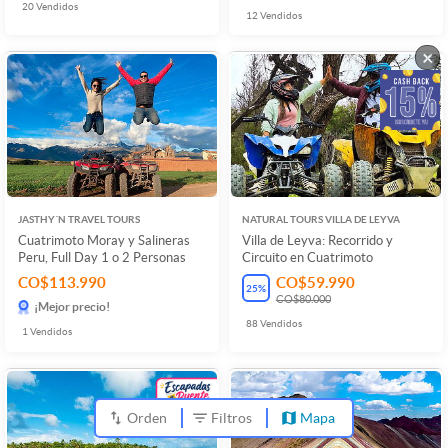
20
Vendidos
12
Vendidos
×
JASTHY´N TRAVEL TOURS
NATURAL TOURS VILLA DE LEYVA
Cuatrimoto Moray y Salineras
Villa de Leyva: Recorrido y
Peru, Full Day 1 o 2 Personas
Circuito en Cuatrimoto
CO$113.990
CO$59.990
25
%
CO$80.000
¡Mejor precio!
88
Vendidos
1
Vendidos
Orden
Filtros
Mapa