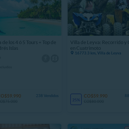
 de los 4 ó 5 Tours + Top de
Villa de Leyva: Recorrido y 
rés Islas
en Cuatrimoto
16773.3 km, Villa de Leyva
s
incluidos
CO$59.990
CO$59.990
238 Vendidos
88
25%
O$75.000
CO$80.000