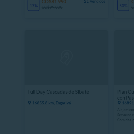
CO$81.990
21 Vendidos
17%
50%
CO$99.000
C
Full Day Cascadas de Sibaté
Plan Cu
con Pas
16855.8 km, Engativá
16891.
Alojamient
Servicios 
Comidas in