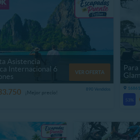
ta Asistencia
Para
a Internacional 6
VER OFERTA
Glam
ones
16861.
890 Vendidos
3.750
¡Mejor precio!
53%