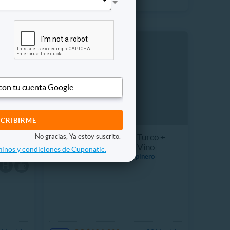
 con tu cuenta Google
ueño:
Spa Corporal y Facial + Turco +
No gracias, Ya estoy suscrito.
no
Fresas con Chocolate + Vino
inos y condiciones de Cuponatic.
16860.3 km, Comuna Chapinero