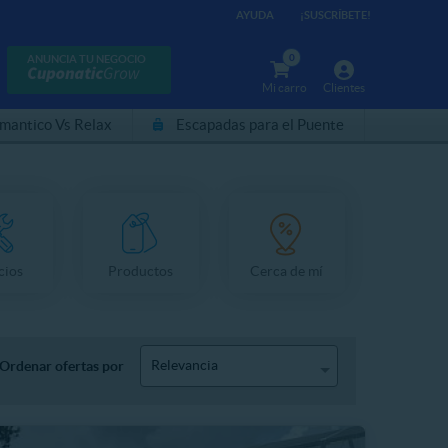
AYUDA
¡SUSCRÍBETE!
0
ANUNCIA TU NEGOCIO
Mi carro
Clientes
mantico Vs Relax
Escapadas para el Puente
cios
Productos
Cerca de mí
Relevancia
Ordenar ofertas por