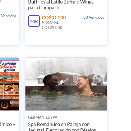
n
Buffries al Estilo Buffalo Wings
 con tu cuenta Google
para Compartir
 Vendidos
CO$31.200
33 Vendidos
20%
P. NORMAL
CO$39.000
No gracias, Ya estoy suscrito.
inos y condiciones de Cuponatic.
GERMANIEL SPA
ámico +
Spa Romántico en Pareja con
Jacuzzi, Decoración con Pétalos