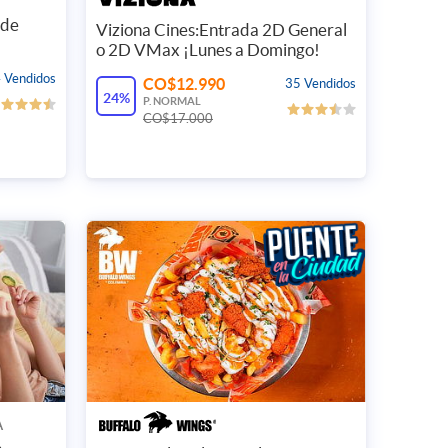
 y recibe
 de
Viziona Cines:Entrada 2D General
o 2D VMax ¡Lunes a Domingo!
 cashback
 Vendidos
CO$12.990
35 Vendidos
a que del total que gastes, te
24%
P. NORMAL
s el 15% como saldo en tu cuenta
CO$17.000
*
Válido solo para nuevos suscritos
*
A