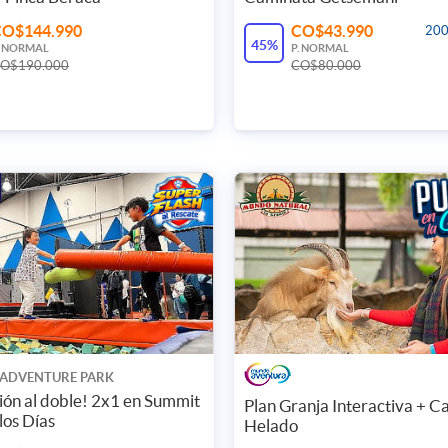
CO$144.990
CO$43.990
200
45%
. NORMAL
P. NORMAL
O$190.000
CO$80.000
 ADVENTURE PARK
ión al doble! 2x1 en Summit
Plan Granja Interactiva + Ca
los Días
Helado