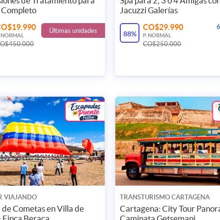
iones de Tratamiento para
Spa para 2, 3 o 4 Amigas co
Suscríbete
 Completo
Jacuzzi Galerías
CO$19.990
CO$29.990
6
Últimas unidades
88%
. NORMAL
P. NORMAL
O$450.000
CO$250.000
Acepto los
Térm
IR VIAJANDO
TRANSTURISMO CARTAGENA
l de Cometas en Villa de
Cartagena: City Tour Panor
 Finca Beraca
Caminata Getsemani