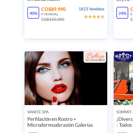
CO$89.990
1823 Vendidos
40%
24%
P. NORMAL
P
CO$150.000
C
VANITE SPA
SUMMIT
Perfilación en Rostro +
¡Divers
Microdermoabrasión Galerías
- Todos 