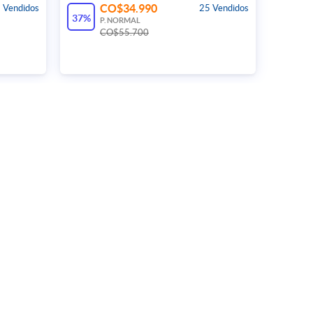
CO$34.990
 Vendidos
25 Vendidos
37%
P. NORMAL
CO$55.700