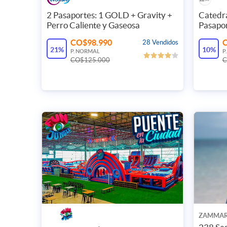
2 Pasaportes: 1 GOLD + Gravity +
Catedra
Perro Caliente y Gaseosa
Pasapo
CO$98.990
28 Vendidos
21%
10%
P. NORMAL
P
CO$125.000
C
ZAMMAR