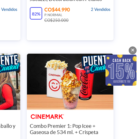
CO$44.990
 Vendidos
2 Vendidos
82%
P. NORMAL
CO$250.000
×
ballo y
Combo Premier 1: Pop Icee +
Gaseosa de 534 ml. + Crispeta