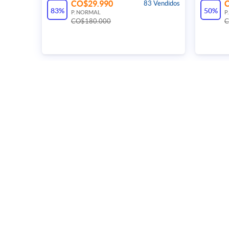
CO$29.990
83 Vendidos
83%
50%
P. NORMAL
P
CO$180.000
C
Nuestras colecciones