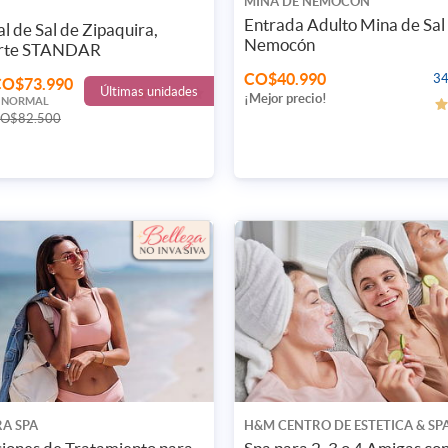
MINA DE NEMOCÓN
Suscríbete
Entrada Adulto Mina de Sal
l de Sal de Zipaquira,
Nemocón
rte STANDAR
15% de
CO$40.990
34
CO$73.990
Últimas unidades
Esto signific
¡Mejor precio!
. NORMAL
devolveremo
O$82.500
Email:
Ciudad:
Bogota
Género:
Ó con tu cuenta
A SPA
H&M CENTRO DE ESTETICA & SP