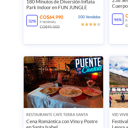
238 Ses
180 Minutos de Diversión Inflata
Cuerpo
Park Indoor en FUN JUNGLE
CO$64.990
500 Vendidos
96%
32%
P
P. NORMAL
C
CO$95.000
RESTAURANTE CAFE TERRA SANTA
VID VIV
ISABEL
Cena Romántica con Vino y Postre
Festiva
en Santa Isabel
Leyva +