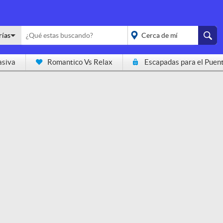
rías
asiva
Romantico Vs Relax
Escapadas para el Puen
placeholder="Todo el
país">