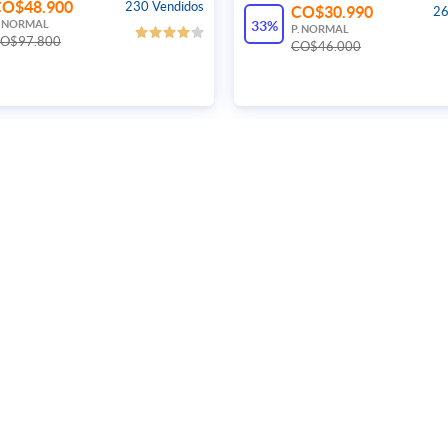
CO$48.900
230 Vendidos
CO$30.990
26
. NORMAL
33%
P. NORMAL
O$97.800
CO$46.000